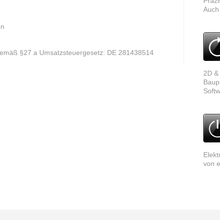
Präz
Auch
en
 gemäß §27 a Umsatzsteuergesetz: DE 281438514
2D &
Baupl
Soft
Elekt
von 