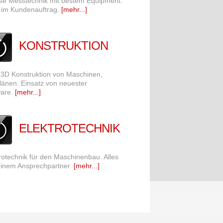
ise Messtechnik mit bestem Equipment.
 im Kundenauftrag.
[mehr...]
KONSTRUKTION
 3D Konstruktion von Maschinen,
änen. Einsatz von neuester
ware.
[mehr...]
ELEKTROTECHNIK
rotechnik für den Maschinenbau. Alles
einem Ansprechpartner.
[mehr...]