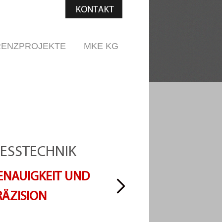
RENZPROJEKTE
MKE KG
D & 3D
ESSTECHNIK
ONSTRUKTION VON
ENAUIGKEIT UND
ASCHINEN
RÄZISION